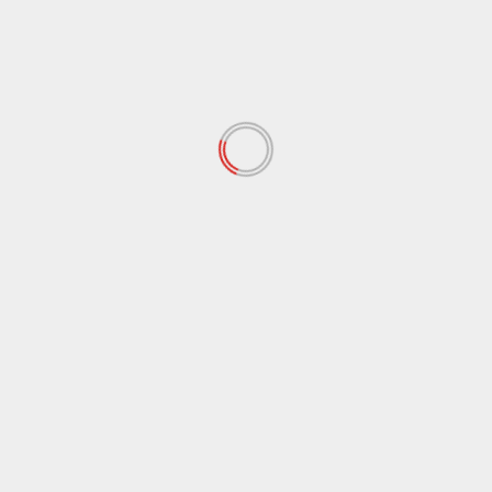
Agrigento
Cultura
Torna il Paesello Pride a Cammarata e San Giovanni
Gemini
8 Agosto 2026