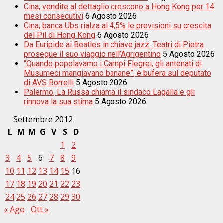
Cina, vendite al dettaglio crescono a Hong Kong per 14
mesi consecutivi
6 Agosto 2026
Cina, banca Ubs rialza al 4,5% le previsioni su crescita
del Pil di Hong Kong
6 Agosto 2026
Da Euripide ai Beatles in chiave jazz: Teatri di Pietra
prosegue il suo viaggio nell’Agrigentino
5 Agosto 2026
“Quando popolavamo i Campi Flegrei, gli antenati di
Musumeci mangiavano banane”, è bufera sul deputato
di AVS Borrelli
5 Agosto 2026
Palermo, La Russa chiama il sindaco Lagalla e gli
rinnova la sua stima
5 Agosto 2026
Settembre 2012
L
M
M
G
V
S
D
1
2
3
4
5
6
7
8
9
10
11
12
13
14
15
16
17
18
19
20
21
22
23
24
25
26
27
28
29
30
« Ago
Ott »