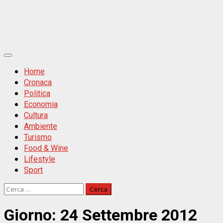
Primäres
Menü
Home
Cronaca
Politica
Economia
Cultura
Ambiente
Turismo
Food & Wine
Lifestyle
Sport
Ricerca
per:
Giorno:
24 Settembre 2012