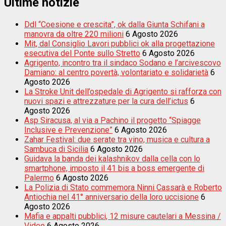
Ultime notizie
Ddl “Coesione e crescita”, ok dalla Giunta Schifani a
manovra da oltre 220 milioni
6 Agosto 2026
Mit, dal Consiglio Lavori pubblici ok alla progettazione
esecutiva del Ponte sullo Stretto
6 Agosto 2026
Agrigento, incontro tra il sindaco Sodano e l’arcivescovo
Damiano: al centro povertà, volontariato e solidarietà
6
Agosto 2026
La Stroke Unit dell’ospedale di Agrigento si rafforza con
nuovi spazi e attrezzature per la cura dell’ictus
6
Agosto 2026
Asp Siracusa, al via a Pachino il progetto “Spiagge
Inclusive e Prevenzione”
6 Agosto 2026
Zahar Festival: due serate tra vino, musica e cultura a
Sambuca di Sicilia
6 Agosto 2026
Guidava la banda dei kalashnikov dalla cella con lo
smartphone, imposto il 41 bis a boss emergente di
Palermo
6 Agosto 2026
La Polizia di Stato commemora Ninni Cassarà e Roberto
Antiochia nel 41° anniversario della loro uccisione
6
Agosto 2026
Mafia e appalti pubblici, 12 misure cautelari a Messina /
Video
6 Agosto 2026