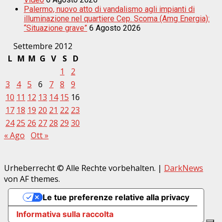
Palermo, nuovo atto di vandalismo agli impianti di
illuminazione nel quartiere Cep. Scoma (Amg Energia):
“Situazione grave”
6 Agosto 2026
Settembre 2012
L
M
M
G
V
S
D
1
2
3
4
5
6
7
8
9
10
11
12
13
14
15
16
17
18
19
20
21
22
23
24
25
26
27
28
29
30
« Ago
Ott »
Urheberrecht © Alle Rechte vorbehalten.
|
DarkNews
von AF themes.
Le tue preferenze relative alla privacy
Informativa sulla raccolta