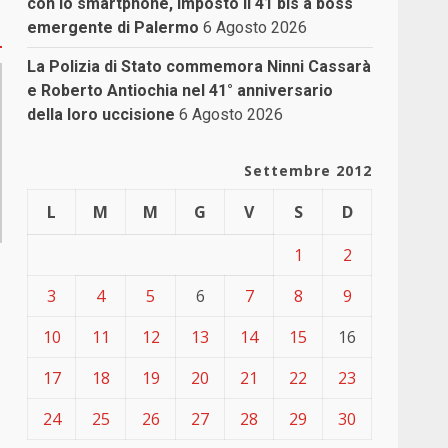
con lo smartphone, imposto il 41 bis a boss
emergente di Palermo
6 Agosto 2026
La Polizia di Stato commemora Ninni Cassarà
e Roberto Antiochia nel 41° anniversario
della loro uccisione
6 Agosto 2026
Settembre 2012
L
M
M
G
V
S
D
1
2
3
4
5
6
7
8
9
10
11
12
13
14
15
16
17
18
19
20
21
22
23
24
25
26
27
28
29
30