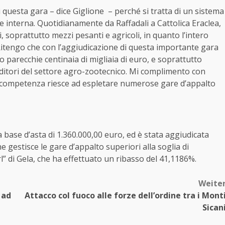
 questa gara – dice Giglione – perché si tratta di un sistema
ale interna. Quotidianamente da Raffadali a Cattolica Eraclea,
li, soprattutto mezzi pesanti e agricoli, in quanto l’intero
tengo che con l’aggiudicazione di questa importante gara
parecchie centinaia di migliaia di euro, e soprattutto
itori del settore agro-zootecnico. Mi complimento con
à e competenza riesce ad espletare numerose gare d’appalto
base d’asta di 1.360.000,00 euro, ed è stata aggiudicata
e gestisce le gare d’appalto superiori alla soglia di
l” di Gela, che ha effettuato un ribasso del 41,1186%.
Weite
 ad
Attacco col fuoco alle forze dell’ordine tra i Mont
Sican