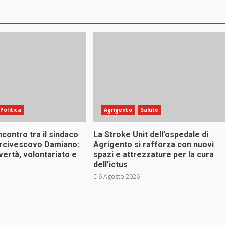
Politica
Agrigento
Salute
ncontro tra il sindaco
La Stroke Unit dell’ospedale di
arcivescovo Damiano:
Agrigento si rafforza con nuovi
vertà, volontariato e
spazi e attrezzature per la cura
dell’ictus
6 Agosto 2026