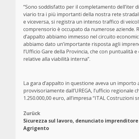
“Sono soddisfatto per il completamento dell’iter di
viario tra i più importanti della nostra rete strad
e viceversa, si registra un intenso traffico di veico
comprensorio è occupato da numerose aziende. Ri
d’appalto abbiamo immesso nel circuito economico 
abbiamo dato un’importante risposta agli imprend
l’Ufficio Gare della Provincia, che con puntualit
relative alla viabilità interna”.
La gara d’appalto in questione aveva un importo a 
provvisoriamente dall’UREGA, l’ufficio regionale ch
1.250.000,00 euro, all’impresa “ITAL Costruzioni sr
Beitragsnavigation
Zurück
Sicurezza sul lavoro, denunciato imprenditore
Agrigento