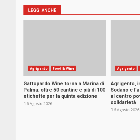
LEGGI ANCHE
Agrigento
Food & Wine
Agrigento
Gattopardo Wine torna a Marina di
Agrigento, i
Palma: oltre 50 cantine e più di 100
Sodano e l’
etichette per la quinta edizione
al centro po
solidarietà
6 Agosto 2026
6 Agosto 2026