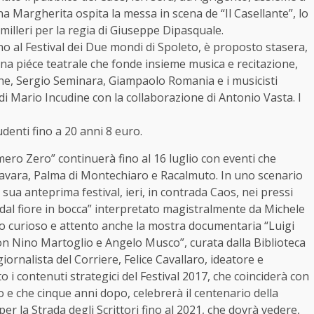
na Margherita ospita la messa in scena de “Il Casellante”, lo
illeri per la regia di Giuseppe Dipasquale.
no al Festival dei Due mondi di Spoleto, è proposto stasera,
a: una piéce teatrale che fonde insieme musica e recitazione,
ne, Sergio Seminara, Giampaolo Romania e i musicisti
i Mario Incudine con la collaborazione di Antonio Vasta. I
tudenti fino a 20 anni 8 euro.
umero Zero” continuerà fino al 16 luglio con eventi che
avara, Palma di Montechiaro e Racalmuto. In uno scenario
a sua anteprima festival, ieri, in contrada Caos, nei pressi
 dal fiore in bocca” interpretato magistralmente da Michele
co curioso e attento anche la mostra documentaria “Luigi
i con Nino Martoglio e Angelo Musco”, curata dalla Biblioteca
ornalista del Corriere, Felice Cavallaro, ideatore e
o i contenuti strategici del Festival 2017, che coinciderà con
lo e che cinque anni dopo, celebrerà il centenario della
r la Strada degli Scrittori fino al 2021, che dovrà vedere,