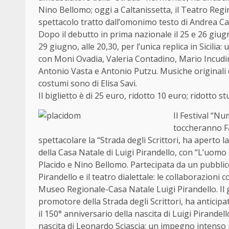
Nino Bellomo; oggi a Caltanissetta, il Teatro Regi
spettacolo tratto dall’omonimo testo di Andrea Cam
Dopo il debutto in prima nazionale il 25 e 26 giug
29 giugno, alle 20,30, per l’unica replica in Sicili
con Moni Ovadia, Valeria Contadino, Mario Incudi
Antonio Vasta e Antonio Putzu. Musiche originali d
costumi sono di Elisa Savi.
Il biglietto è di 25 euro, ridotto 10 euro; ridotto s
Il Festival “N
toccheranno F
spettacolare la “Strada degli Scrittori, ha aperto l
della Casa Natale di Luigi Pirandello, con “L’uomo
Placido e Nino Bellomo. Partecipata da un pubbli
Pirandello e il teatro dialettale: le collaborazion
Museo Regionale-Casa Natale Luigi Pirandello. Il gi
promotore della Strada degli Scrittori, ha anticipat
il 150° anniversario della nascita di Luigi Pirandel
nascita di Leonardo Sciascia: un impegno intenso pe