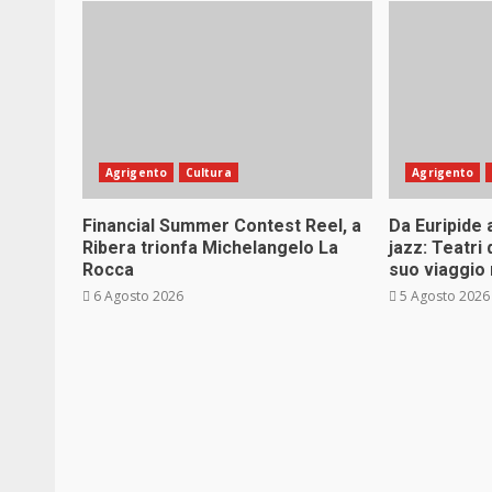
Agrigento
Cultura
Agrigento
Financial Summer Contest Reel, a
Da Euripide 
Ribera trionfa Michelangelo La
jazz: Teatri 
Rocca
suo viaggio 
6 Agosto 2026
5 Agosto 2026