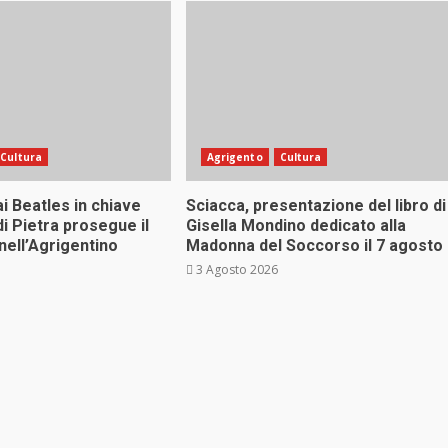
Cultura
Agrigento
Cultura
ai Beatles in chiave
Sciacca, presentazione del libro di
di Pietra prosegue il
Gisella Mondino dedicato alla
nell’Agrigentino
Madonna del Soccorso il 7 agosto
3 Agosto 2026