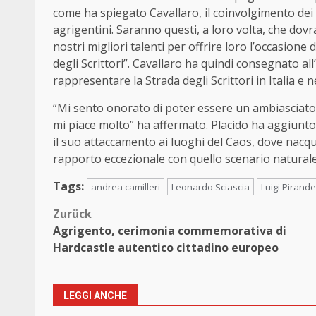
come ha spiegato Cavallaro, il coinvolgimento dei n
agrigentini. Saranno questi, a loro volta, che dovr
nostri migliori talenti per offrire loro l’occasione 
degli Scrittori”. Cavallaro ha quindi consegnato al
rappresentare la Strada degli Scrittori in Italia e 
“Mi sento onorato di poter essere un ambiasciatore
mi piace molto” ha affermato. Placido ha aggiunto
il suo attaccamento ai luoghi del Caos, dove nacqu
rapporto eccezionale con quello scenario naturale 
Tags:
andrea camilleri
Leonardo Sciascia
Luigi Pirande
Beitragsnavigation
Zurück
Agrigento, cerimonia commemorativa di
Hardcastle autentico cittadino europeo
LEGGI ANCHE