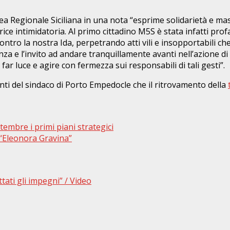
a Regionale Siciliana in una nota “esprime solidarietà e ma
trice intimidatoria. Al primo cittadino M5S è stata infatti pr
ontro la nostra Ida, perpetrando atti vili e insopportabili che
nza e l’invito ad andare tranquillamente avanti nell’azione di
ar luce e agire con fermezza sui responsabili di tali gesti”.
ti del sindaco di Porto Empedocle che il ritrovamento della
tembre i primi piani strategici
“Eleonora Gravina”
ttati gli impegni” / Video