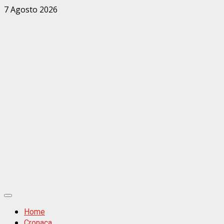
Zum
7 Agosto 2026
Inhalt
springen
Primäres
Menü
Home
Cronaca