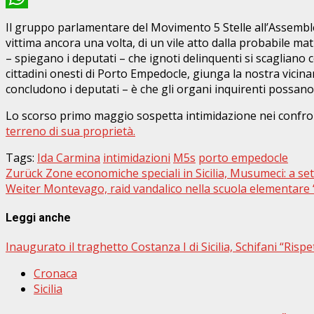
WhatsApp
Il gruppo parlamentare del Movimento 5 Stelle all’Assemble
vittima ancora una volta, di un vile atto dalla probabile ma
– spiegano i deputati – che ignoti delinquenti si scagliano c
cittadini onesti di Porto Empedocle, giunga la nostra vicina
concludono i deputati – è che gli organi inquirenti possano f
Lo scorso primo maggio sospetta intimidazione nei confron
terreno di sua proprietà.
Tags:
Ida Carmina
intimidazioni
M5s
porto empedocle
Beitragsnavigation
Zurück
Zone economiche speciali in Sicilia, Musumeci: a set
Weiter
Montevago, raid vandalico nella scuola elementare 
Leggi anche
Inaugurato il traghetto Costanza I di Sicilia, Schifani “Rispe
Cronaca
Sicilia