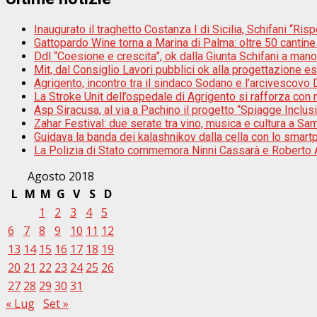
Inaugurato il traghetto Costanza I di Sicilia, Schifani “Risp
Gattopardo Wine torna a Marina di Palma: oltre 50 cantine 
Ddl “Coesione e crescita”, ok dalla Giunta Schifani a mano
Mit, dal Consiglio Lavori pubblici ok alla progettazione e
Agrigento, incontro tra il sindaco Sodano e l’arcivescovo D
La Stroke Unit dell’ospedale di Agrigento si rafforza con n
Asp Siracusa, al via a Pachino il progetto “Spiagge Inclu
Zahar Festival: due serate tra vino, musica e cultura a Sam
Guidava la banda dei kalashnikov dalla cella con lo smar
La Polizia di Stato commemora Ninni Cassarà e Roberto An
Agosto 2018
L
M
M
G
V
S
D
1
2
3
4
5
6
7
8
9
10
11
12
13
14
15
16
17
18
19
20
21
22
23
24
25
26
27
28
29
30
31
« Lug
Set »