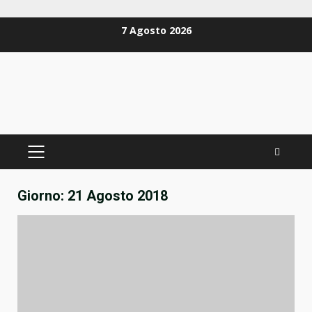
Zum
7 Agosto 2026
Inhalt
springen
PRIMÄRES
MENÜ
Giorno:
21 Agosto 2018