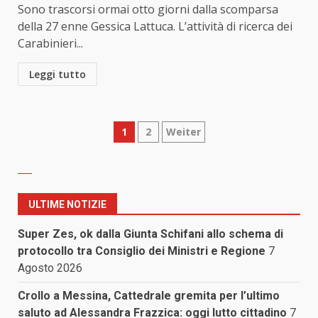
Sono trascorsi ormai otto giorni dalla scomparsa
della 27 enne Gessica Lattuca. L’attività di ricerca dei
Carabinieri...
Leggi tutto
Paginazione
1
2
Weiter
degli
articoli
ULTIME NOTIZIE
Super Zes, ok dalla Giunta Schifani allo schema di
protocollo tra Consiglio dei Ministri e Regione
7
Agosto 2026
Crollo a Messina, Cattedrale gremita per l’ultimo
saluto ad Alessandra Frazzica: oggi lutto cittadino
7