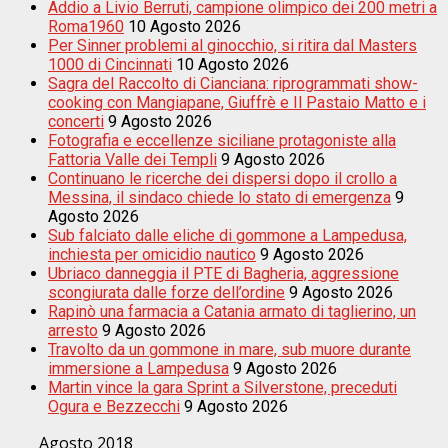
Addio a Livio Berruti, campione olimpico dei 200 metri a
Roma1960
10 Agosto 2026
Per Sinner problemi al ginocchio, si ritira dal Masters
1000 di Cincinnati
10 Agosto 2026
Sagra del Raccolto di Cianciana: riprogrammati show-
cooking con Mangiapane, Giuffrè e Il Pastaio Matto e i
concerti
9 Agosto 2026
Fotografia e eccellenze siciliane protagoniste alla
Fattoria Valle dei Templi
9 Agosto 2026
Continuano le ricerche dei dispersi dopo il crollo a
Messina, il sindaco chiede lo stato di emergenza
9
Agosto 2026
Sub falciato dalle eliche di gommone a Lampedusa,
inchiesta per omicidio nautico
9 Agosto 2026
Ubriaco danneggia il PTE di Bagheria, aggressione
scongiurata dalle forze dell’ordine
9 Agosto 2026
Rapinò una farmacia a Catania armato di taglierino, un
arresto
9 Agosto 2026
Travolto da un gommone in mare, sub muore durante
immersione a Lampedusa
9 Agosto 2026
Martin vince la gara Sprint a Silverstone, preceduti
Ogura e Bezzecchi
9 Agosto 2026
Agosto 2018