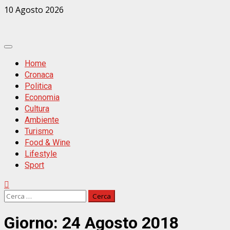
Zum
10 Agosto 2026
Inhalt
springen
Primäres
Menü
Home
Cronaca
Politica
Economia
Cultura
Ambiente
Turismo
Food & Wine
Lifestyle
Sport
Ricerca
per:
Giorno:
24 Agosto 2018