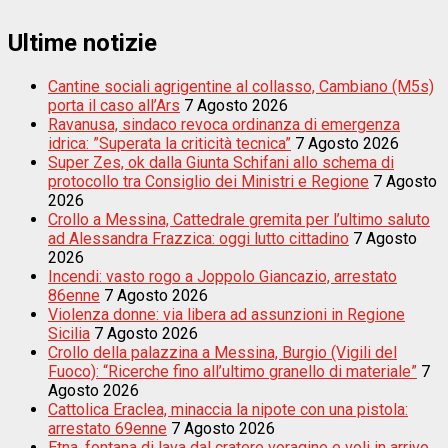
Ultime notizie
Cantine sociali agrigentine al collasso, Cambiano (M5s)
porta il caso all’Ars
7 Agosto 2026
Ravanusa, sindaco revoca ordinanza di emergenza
idrica: ”Superata la criticità tecnica”
7 Agosto 2026
Super Zes, ok dalla Giunta Schifani allo schema di
protocollo tra Consiglio dei Ministri e Regione
7 Agosto
2026
Crollo a Messina, Cattedrale gremita per l’ultimo saluto
ad Alessandra Frazzica: oggi lutto cittadino
7 Agosto
2026
Incendi: vasto rogo a Joppolo Giancazio, arrestato
86enne
7 Agosto 2026
Violenza donne: via libera ad assunzioni in Regione
Sicilia
7 Agosto 2026
Crollo della palazzina a Messina, Burgio (Vigili del
Fuoco): “Ricerche fino all’ultimo granello di materiale”
7
Agosto 2026
Cattolica Eraclea, minaccia la nipote con una pistola:
arrestato 69enne
7 Agosto 2026
Etna, fontana di lava dal cratere voragine e voli in arrivo