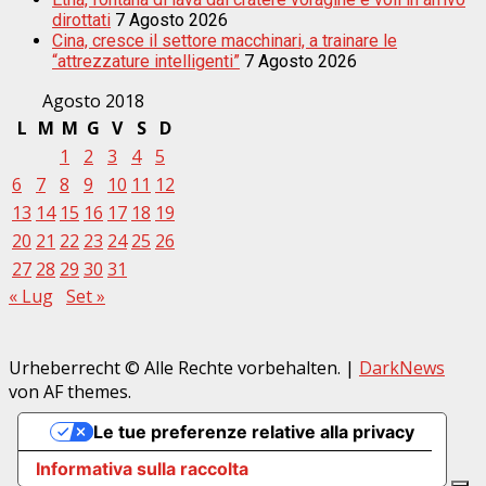
dirottati
7 Agosto 2026
Cina, cresce il settore macchinari, a trainare le
“attrezzature intelligenti”
7 Agosto 2026
Agosto 2018
L
M
M
G
V
S
D
1
2
3
4
5
6
7
8
9
10
11
12
13
14
15
16
17
18
19
20
21
22
23
24
25
26
27
28
29
30
31
« Lug
Set »
Urheberrecht © Alle Rechte vorbehalten.
|
DarkNews
von AF themes.
Le tue preferenze relative alla privacy
Informativa sulla raccolta