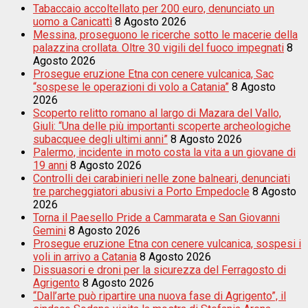
Tabaccaio accoltellato per 200 euro, denunciato un
uomo a Canicattì
8 Agosto 2026
Messina, proseguono le ricerche sotto le macerie della
palazzina crollata. Oltre 30 vigili del fuoco impegnati
8
Agosto 2026
Prosegue eruzione Etna con cenere vulcanica, Sac
“sospese le operazioni di volo a Catania”
8 Agosto
2026
Scoperto relitto romano al largo di Mazara del Vallo,
Giuli: “Una delle più importanti scoperte archeologiche
subacquee degli ultimi anni”
8 Agosto 2026
Palermo, incidente in moto costa la vita a un giovane di
19 anni
8 Agosto 2026
Controlli dei carabinieri nelle zone balneari, denunciati
tre parcheggiatori abusivi a Porto Empedocle
8 Agosto
2026
Torna il Paesello Pride a Cammarata e San Giovanni
Gemini
8 Agosto 2026
Prosegue eruzione Etna con cenere vulcanica, sospesi i
voli in arrivo a Catania
8 Agosto 2026
Dissuasori e droni per la sicurezza del Ferragosto di
Agrigento
8 Agosto 2026
“Dall’arte può ripartire una nuova fase di Agrigento”, il