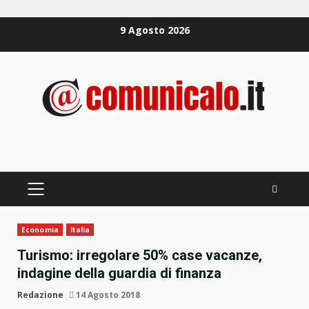
Zum
9 Agosto 2026
Inhalt
springen
PRIMÄRES
MENÜ
Economia
Italia
Turismo: irregolare 50% case vacanze,
indagine della guardia di finanza
Redazione
14 Agosto 2018