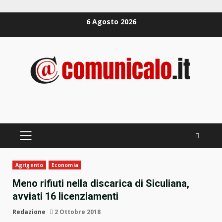
Zum
6 Agosto 2026
Inhalt
springen
PRIMÄRES
MENÜ
Agrigento
Economia
Meno rifiuti nella discarica di Siculiana,
avviati 16 licenziamenti
Redazione
2 Ottobre 2018