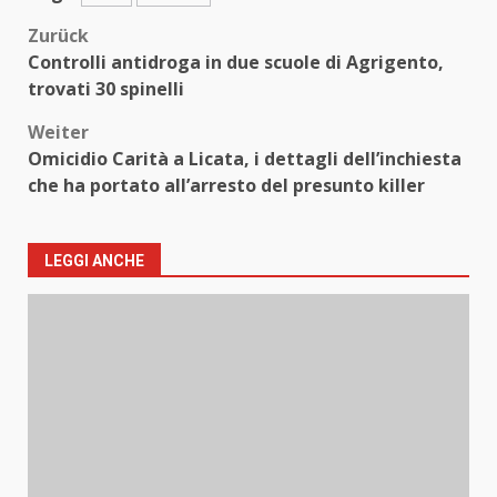
Beitragsnavigation
Zurück
Controlli antidroga in due scuole di Agrigento,
trovati 30 spinelli
Weiter
Omicidio Carità a Licata, i dettagli dell’inchiesta
che ha portato all’arresto del presunto killer
LEGGI ANCHE