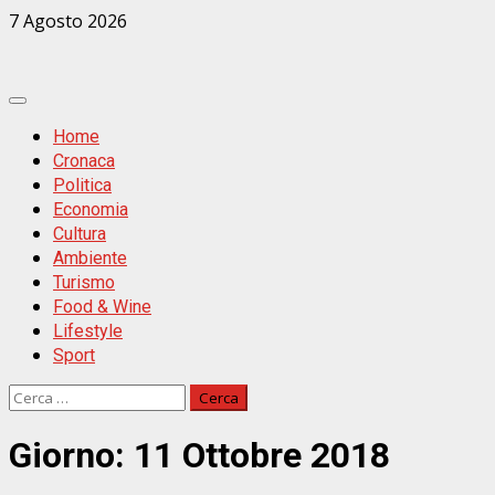
Zum
7 Agosto 2026
Inhalt
springen
Primäres
Menü
Home
Cronaca
Politica
Economia
Cultura
Ambiente
Turismo
Food & Wine
Lifestyle
Sport
Ricerca
per:
Giorno:
11 Ottobre 2018