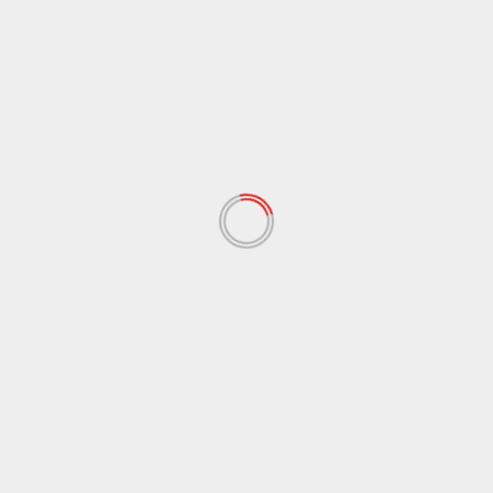
show-cooking con Mangiapane, Giuffrè e Il Pastaio
Matto e i concerti
9 Agosto 2026
Agrigento
Cultura
Fotografia e eccellenze siciliane protagoniste alla
Fattoria Valle dei Templi
9 Agosto 2026