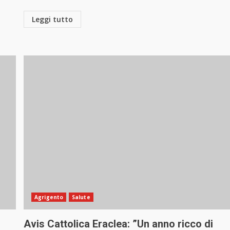
Leggi tutto
Agrigento
Salute
Avis Cattolica Eraclea: ”Un anno ricco di