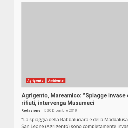
Agrigento
Ambiente
Agrigento, Mareamico: ”Spiagge invase 
rifiuti, intervenga Musumeci
Redazione
30 Dicembre 2019
“La spiaggia della Babbaluciara e della Maddalusa
San Leone (Agrigento) sono completamente inva