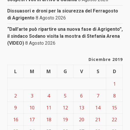
Dissuasori e droni per la sicurezza del Ferragosto
di Agrigento
8 Agosto 2026
“Dall’arte può ripartire una nuova fase di Agrigento”,
il sindaco Sodano visita la mostra di Stefania Arena
(VIDEO)
8 Agosto 2026
Dicembre 2019
L
M
M
G
V
S
D
1
2
3
4
5
6
7
8
9
10
11
12
13
14
15
16
17
18
19
20
21
22