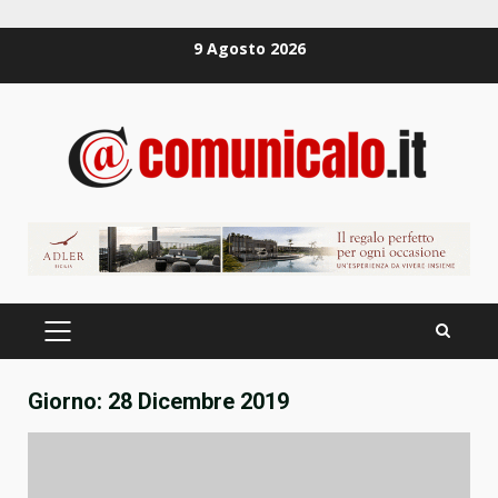
Zum
9 Agosto 2026
Inhalt
springen
PRIMÄRES
MENÜ
Giorno:
28 Dicembre 2019