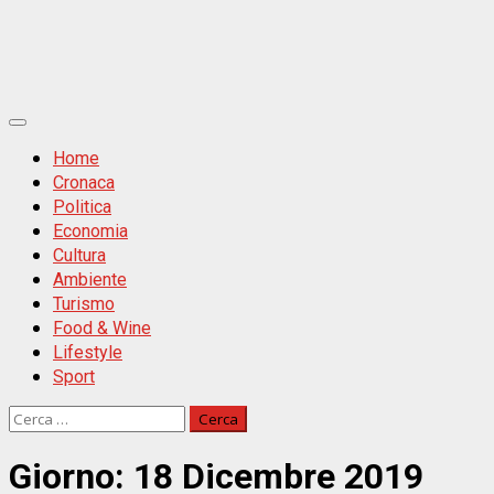
Primäres
Menü
Home
Cronaca
Politica
Economia
Cultura
Ambiente
Turismo
Food & Wine
Lifestyle
Sport
Ricerca
per:
Giorno:
18 Dicembre 2019