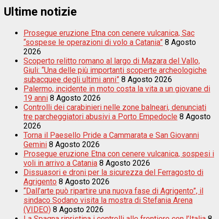
Ultime notizie
Prosegue eruzione Etna con cenere vulcanica, Sac
“sospese le operazioni di volo a Catania”
8 Agosto
2026
Scoperto relitto romano al largo di Mazara del Vallo,
Giuli: “Una delle più importanti scoperte archeologiche
subacquee degli ultimi anni”
8 Agosto 2026
Palermo, incidente in moto costa la vita a un giovane di
19 anni
8 Agosto 2026
Controlli dei carabinieri nelle zone balneari, denunciati
tre parcheggiatori abusivi a Porto Empedocle
8 Agosto
2026
Torna il Paesello Pride a Cammarata e San Giovanni
Gemini
8 Agosto 2026
Prosegue eruzione Etna con cenere vulcanica, sospesi i
voli in arrivo a Catania
8 Agosto 2026
Dissuasori e droni per la sicurezza del Ferragosto di
Agrigento
8 Agosto 2026
“Dall’arte può ripartire una nuova fase di Agrigento”, il
sindaco Sodano visita la mostra di Stefania Arena
(VIDEO)
8 Agosto 2026
La Spagna ripristina i controlli alle frontiere con l’Italia
8