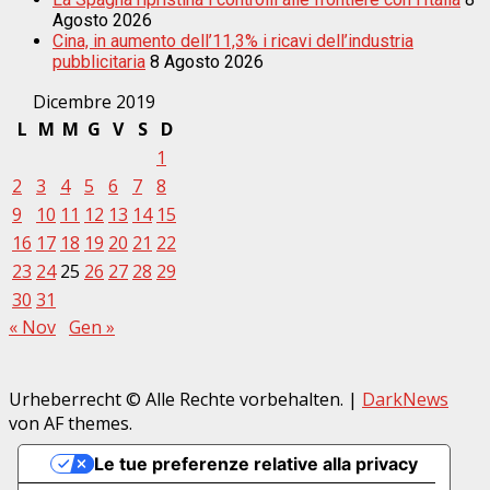
Agosto 2026
Cina, in aumento dell’11,3% i ricavi dell’industria
pubblicitaria
8 Agosto 2026
Dicembre 2019
L
M
M
G
V
S
D
1
2
3
4
5
6
7
8
9
10
11
12
13
14
15
16
17
18
19
20
21
22
23
24
25
26
27
28
29
30
31
« Nov
Gen »
Urheberrecht © Alle Rechte vorbehalten.
|
DarkNews
von AF themes.
Le tue preferenze relative alla privacy