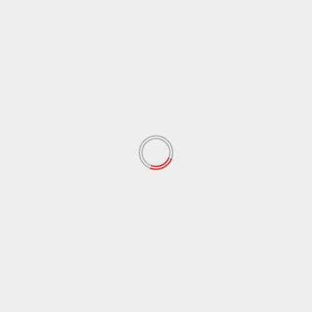
po:
 si è