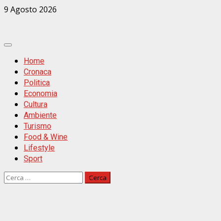
Zum
9 Agosto 2026
Inhalt
springen
Primäres
Menü
Home
Cronaca
Politica
Economia
Cultura
Ambiente
Turismo
Food & Wine
Lifestyle
Sport
Ricerca
per: