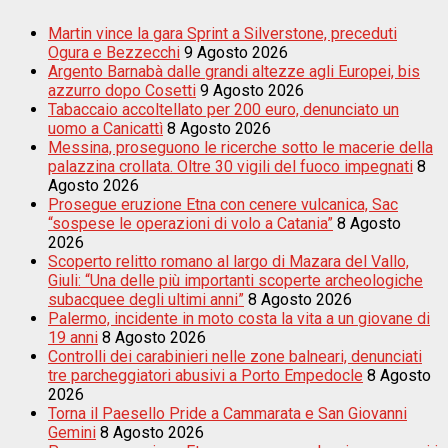
Martin vince la gara Sprint a Silverstone, preceduti
Ogura e Bezzecchi
9 Agosto 2026
Argento Barnabà dalle grandi altezze agli Europei, bis
azzurro dopo Cosetti
9 Agosto 2026
Tabaccaio accoltellato per 200 euro, denunciato un
uomo a Canicattì
8 Agosto 2026
Messina, proseguono le ricerche sotto le macerie della
palazzina crollata. Oltre 30 vigili del fuoco impegnati
8
Agosto 2026
Prosegue eruzione Etna con cenere vulcanica, Sac
“sospese le operazioni di volo a Catania”
8 Agosto
2026
Scoperto relitto romano al largo di Mazara del Vallo,
Giuli: “Una delle più importanti scoperte archeologiche
subacquee degli ultimi anni”
8 Agosto 2026
Palermo, incidente in moto costa la vita a un giovane di
19 anni
8 Agosto 2026
Controlli dei carabinieri nelle zone balneari, denunciati
tre parcheggiatori abusivi a Porto Empedocle
8 Agosto
2026
Torna il Paesello Pride a Cammarata e San Giovanni
Gemini
8 Agosto 2026