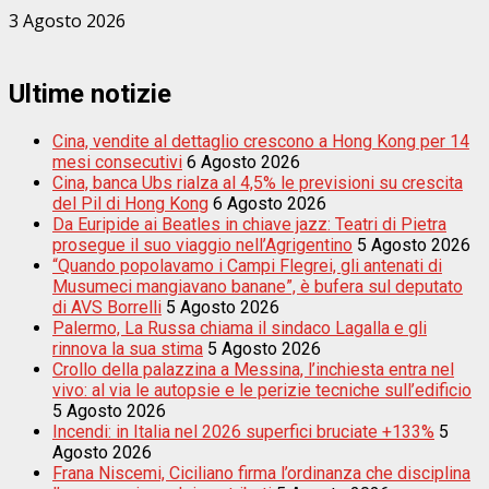
3 Agosto 2026
Ultime notizie
Cina, vendite al dettaglio crescono a Hong Kong per 14
mesi consecutivi
6 Agosto 2026
Cina, banca Ubs rialza al 4,5% le previsioni su crescita
del Pil di Hong Kong
6 Agosto 2026
Da Euripide ai Beatles in chiave jazz: Teatri di Pietra
prosegue il suo viaggio nell’Agrigentino
5 Agosto 2026
“Quando popolavamo i Campi Flegrei, gli antenati di
Musumeci mangiavano banane”, è bufera sul deputato
di AVS Borrelli
5 Agosto 2026
Palermo, La Russa chiama il sindaco Lagalla e gli
rinnova la sua stima
5 Agosto 2026
Crollo della palazzina a Messina, l’inchiesta entra nel
vivo: al via le autopsie e le perizie tecniche sull’edificio
5 Agosto 2026
Incendi: in Italia nel 2026 superfici bruciate +133%
5
Agosto 2026
Frana Niscemi, Ciciliano firma l’ordinanza che disciplina