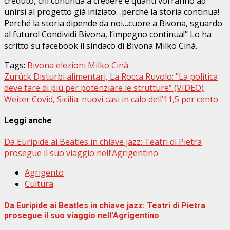
creduto, chi continua a credere e quanti vorranno ad
unirsi al progetto già iniziato…perché la storia continua!
Perché la storia dipende da noi…cuore a Bivona, sguardo
al futuro! Condividi Bivona, l’impegno continua!” Lo ha
scritto su facebook il sindaco di Bivona Milko Cinà.
Tags:
Bivona
elezioni
Milko Cinà
Beitragsnavigation
Zurück
Disturbi alimentari, La Rocca Ruvolo: ”La politica
deve fare di più per potenziare le strutture” (VIDEO)
Weiter
Covid, Sicilia: nuovi casi in calo dell’11,5 per cento
Leggi anche
Da Euripide ai Beatles in chiave jazz: Teatri di Pietra
prosegue il suo viaggio nell’Agrigentino
Agrigento
Cultura
Da Euripide ai Beatles in chiave jazz: Teatri di Pietra
prosegue il suo viaggio nell’Agrigentino