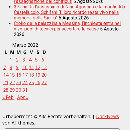
l’assegnazione dei contributi
5 Agosto 2026
37 anni fa l’assassinio di Nino Agostino e la moglie Ida
Castelluccio, Schifani “Il loro ricordo resta vivo nella
memoria della Sicilia”
5 Agosto 2026
Crollo della palazzina a Messina, l’inchiesta entra nel
vivo: pool di tecnici per accertare le cause
5 Agosto
2026
Marzo 2022
L
M
M
G
V
S
D
1
2
3
4
5
6
7
8
9
10
11
12
13
14
15
16
17
18
19
20
21
22
23
24
25
26
27
28
29
30
31
« Feb
Apr »
Urheberrecht © Alle Rechte vorbehalten.
|
DarkNews
von AF themes.