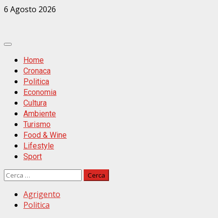
Zum
6 Agosto 2026
Inhalt
springen
Primäres
Menü
Home
Cronaca
Politica
Economia
Cultura
Ambiente
Turismo
Food & Wine
Lifestyle
Sport
Ricerca
per:
Agrigento
Politica