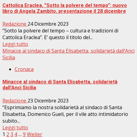
Cattolica Eraclea, ”Sotto la polvere del tempo”: nuovo
libro di Angela Zambito, presentazione il 28 dicembre
Redazione
24 Dicembre 2023
”Sotto la polvere del tempo – cultura e tradizioni di
Cattolica Eraclea”. E’ questo il titolo del...
Leggi tutto
Minacce al sindaco di Santa Elisabetta, solidarietà dall’Anci
Sicilia
Cronaca
Minacce al sindaco di Santa Elisabetta, solidarietà
dall’Anci Sicilia
Redazione
23 Dicembre 2023
”Esprimiamo la nostra solidarietà al sindaco di Santa
Elisabetta, Domenico Gueli, per il vile atto intimidatorio
subito...
Leggi tutto
Paginazione
1
2
3
4
…
9
Weiter