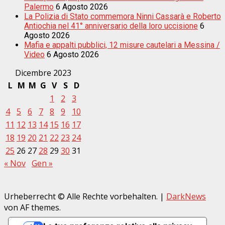
Palermo
6 Agosto 2026
La Polizia di Stato commemora Ninni Cassarà e Roberto
Antiochia nel 41° anniversario della loro uccisione
6
Agosto 2026
Mafia e appalti pubblici, 12 misure cautelari a Messina /
Video
6 Agosto 2026
Dicembre 2023
L
M
M
G
V
S
D
1
2
3
4
5
6
7
8
9
10
11
12
13
14
15
16
17
18
19
20
21
22
23
24
25
26
27
28
29
30
31
« Nov
Gen »
Urheberrecht © Alle Rechte vorbehalten.
|
DarkNews
von AF themes.