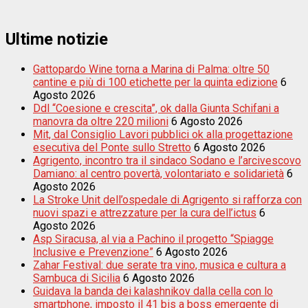
degli
articoli
Ultime notizie
Gattopardo Wine torna a Marina di Palma: oltre 50
cantine e più di 100 etichette per la quinta edizione
6
Agosto 2026
Ddl “Coesione e crescita”, ok dalla Giunta Schifani a
manovra da oltre 220 milioni
6 Agosto 2026
Mit, dal Consiglio Lavori pubblici ok alla progettazione
esecutiva del Ponte sullo Stretto
6 Agosto 2026
Agrigento, incontro tra il sindaco Sodano e l’arcivescovo
Damiano: al centro povertà, volontariato e solidarietà
6
Agosto 2026
La Stroke Unit dell’ospedale di Agrigento si rafforza con
nuovi spazi e attrezzature per la cura dell’ictus
6
Agosto 2026
Asp Siracusa, al via a Pachino il progetto “Spiagge
Inclusive e Prevenzione”
6 Agosto 2026
Zahar Festival: due serate tra vino, musica e cultura a
Sambuca di Sicilia
6 Agosto 2026
Guidava la banda dei kalashnikov dalla cella con lo
smartphone, imposto il 41 bis a boss emergente di