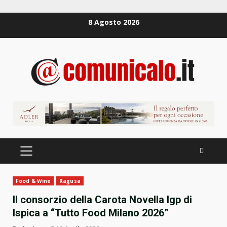
Zum
8 Agosto 2026
Inhalt
springen
PRIMÄRES
MENÜ
Food & Wine
Ragusa
Il consorzio della Carota Novella Igp di
Ispica a “Tutto Food Milano 2026”