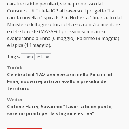
caratteristiche peculiari, viene promosso dal
Consorzio di Tutela IGP attraverso il progetto “La
carota novella d’Ispica IGP in Ho.Re.Ca.” finanziato dal
Ministero dell’agricoltura, della sovranità alimentare
e delle foreste (MASAF). I prossimi seminari si
svolgeranno a Enna (6 maggio), Palermo (8 maggio)
e Ispica (14 maggio).
Tags:
Ispica
Milano
Beitragsnavigation
Zurück
Celebrato il 174° anniversario della Polizia ad
Enna, nuovo reparto a cavallo a presidio del
territorio
Weiter
Ciclone Harry, Savarino: ”Lavori a buon punto,
saremo pronti per la stagione estiva”