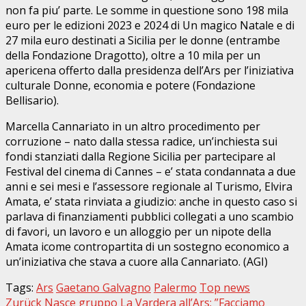
non fa piu’ parte. Le somme in questione sono 198 mila
euro per le edizioni 2023 e 2024 di Un magico Natale e di
27 mila euro destinati a Sicilia per le donne (entrambe
della Fondazione Dragotto), oltre a 10 mila per un
apericena offerto dalla presidenza dell’Ars per l’iniziativa
culturale Donne, economia e potere (Fondazione
Bellisario).
Marcella Cannariato in un altro procedimento per
corruzione – nato dalla stessa radice, un’inchiesta sui
fondi stanziati dalla Regione Sicilia per partecipare al
Festival del cinema di Cannes – e’ stata condannata a due
anni e sei mesi e l’assessore regionale al Turismo, Elvira
Amata, e’ stata rinviata a giudizio: anche in questo caso si
parlava di finanziamenti pubblici collegati a uno scambio
di favori, un lavoro e un alloggio per un nipote della
Amata icome contropartita di un sostegno economico a
un’iniziativa che stava a cuore alla Cannariato. (AGI)
Tags:
Ars
Gaetano Galvagno
Palermo
Top news
Beitragsnavigation
Zurück
Nasce gruppo La Vardera all’Ars: ”Facciamo