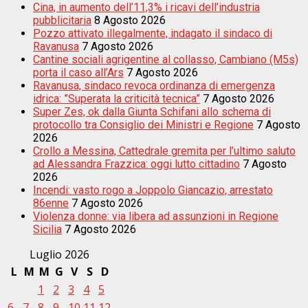
Cina, in aumento dell’11,3% i ricavi dell’industria
pubblicitaria
8 Agosto 2026
Pozzo attivato illegalmente, indagato il sindaco di
Ravanusa
7 Agosto 2026
Cantine sociali agrigentine al collasso, Cambiano (M5s)
porta il caso all’Ars
7 Agosto 2026
Ravanusa, sindaco revoca ordinanza di emergenza
idrica: ”Superata la criticità tecnica”
7 Agosto 2026
Super Zes, ok dalla Giunta Schifani allo schema di
protocollo tra Consiglio dei Ministri e Regione
7 Agosto
2026
Crollo a Messina, Cattedrale gremita per l’ultimo saluto
ad Alessandra Frazzica: oggi lutto cittadino
7 Agosto
2026
Incendi: vasto rogo a Joppolo Giancazio, arrestato
86enne
7 Agosto 2026
Violenza donne: via libera ad assunzioni in Regione
Sicilia
7 Agosto 2026
Luglio 2026
L
M
M
G
V
S
D
1
2
3
4
5
6
7
8
9
10
11
12