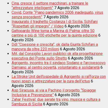
Cina, cresce il settore macchinari, a trainare le
“attrezzature intelligenti”
7 Agosto 2026
Covid, Conte “Piano pandemico 2006 inadeguato, virus
senza precedenti”
7 Agosto 2026
Inaugurato il traghetto Costanza I di Sicilia, Schifani
“Rispettati gli impegni” / Video
6 Agosto 2026
Gattopardo Wine torna a Marina di Palma: oltre 50
cantine e più di 100 etichette per la quinta edizione
6
Agosto 2026
Ddl “Coesione e crescita”, ok dalla Giunta Schifani a
manovra da oltre 220 milioni
6 Agosto 2026
Mit, dal Consiglio Lavori pubblici ok alla progettazione
esecutiva del Ponte sullo Stretto
6 Agosto 2026
Agrigento, incontro tra il sindaco Sodano e l’arcivescovo
Damiano: al centro povertà, volontariato e solidarietà
6
Agosto 2026
La Stroke Unit dell’ospedale di Agrigento si rafforza con
nuovi spazi e attrezzature per la cura dell’ictus
6
Agosto 2026
Asp Siracusa, al via a Pachino il progetto “Spiagge
Inclusive e Prevenzione”
6 Agosto 2026
Zahar Festival: due serate tra vino, musica e cultura a
Sambuca di Sicilia
6 Agosto 2026