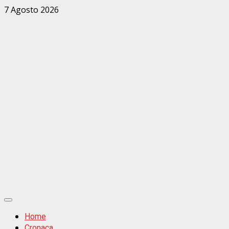
Zum
7 Agosto 2026
Inhalt
springen
Primäres
Menü
Home
Cronaca