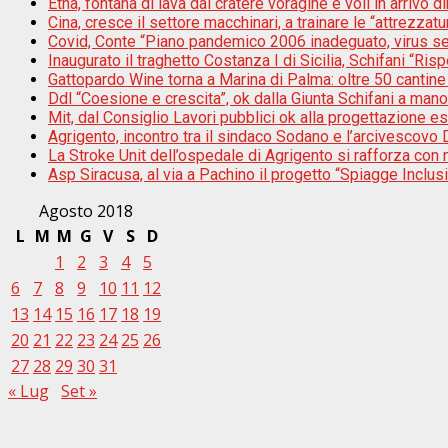
Etna, fontana di lava dal cratere voragine e voli in arrivo di
Cina, cresce il settore macchinari, a trainare le “attrezzatur
Covid, Conte “Piano pandemico 2006 inadeguato, virus s
Inaugurato il traghetto Costanza I di Sicilia, Schifani “Risp
Gattopardo Wine torna a Marina di Palma: oltre 50 cantine 
Ddl “Coesione e crescita”, ok dalla Giunta Schifani a mano
Mit, dal Consiglio Lavori pubblici ok alla progettazione e
Agrigento, incontro tra il sindaco Sodano e l’arcivescovo D
La Stroke Unit dell’ospedale di Agrigento si rafforza con n
Asp Siracusa, al via a Pachino il progetto “Spiagge Inclu
Agosto 2018
L
M
M
G
V
S
D
1
2
3
4
5
6
7
8
9
10
11
12
13
14
15
16
17
18
19
20
21
22
23
24
25
26
27
28
29
30
31
« Lug
Set »