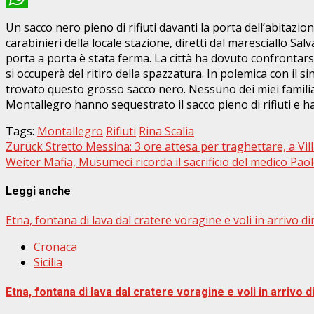
WhatsApp
Un sacco nero pieno di rifiuti davanti la porta dell’abitazion
carabinieri della locale stazione, diretti dal maresciallo S
porta a porta è stata ferma. La città ha dovuto confrontar
si occuperà del ritiro della spazzatura. In polemica con il 
trovato questo grosso sacco nero. Nessuno dei miei familiari 
Montallegro hanno sequestrato il sacco pieno di rifiuti e ha
Tags:
Montallegro
Rifiuti
Rina Scalia
Beitragsnavigation
Zurück
Stretto Messina: 3 ore attesa per traghettare, a Vi
Weiter
Mafia, Musumeci ricorda il sacrificio del medico Pao
Leggi anche
Etna, fontana di lava dal cratere voragine e voli in arrivo di
Cronaca
Sicilia
Etna, fontana di lava dal cratere voragine e voli in arrivo di