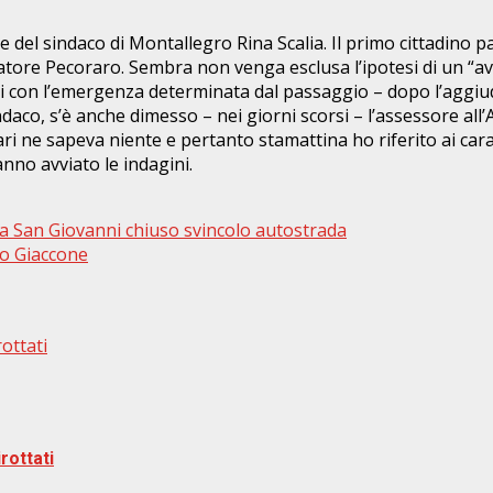
e del sindaco di Montallegro Rina Scalia. Il primo cittadino par
alvatore Pecoraro. Sembra non venga esclusa l’ipotesi di un “a
si con l’emergenza determinata dal passaggio – dopo l’aggiud
sindaco, s’è anche dimesso – nei giorni scorsi – l’assessore a
ne sapeva niente e pertanto stamattina ho riferito ai carabini
nno avviato le indagini.
lla San Giovanni chiuso svincolo autostrada
lo Giaccone
rottati
rottati