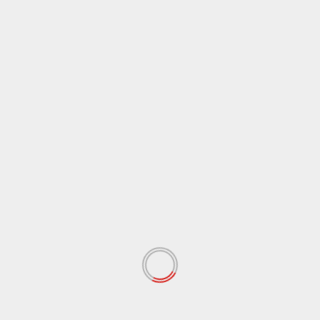
Agrigento
Food & Wine
Gattopardo Wine torna a Marina di Palma: oltre 50
cantine e più di 100 etichette per la quinta edizione
6 Agosto 2026