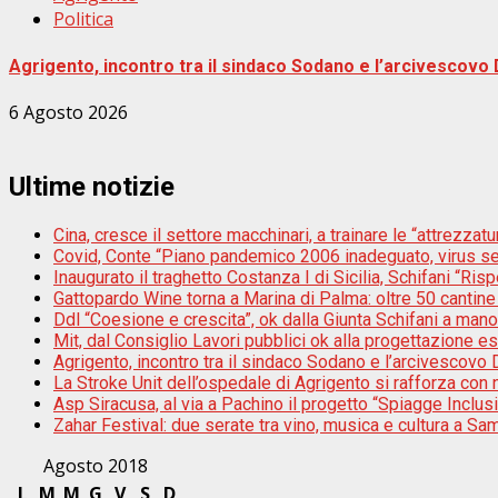
Politica
Agrigento, incontro tra il sindaco Sodano e l’arcivescovo 
6 Agosto 2026
Ultime notizie
Cina, cresce il settore macchinari, a trainare le “attrezzatur
Covid, Conte “Piano pandemico 2006 inadeguato, virus s
Inaugurato il traghetto Costanza I di Sicilia, Schifani “Risp
Gattopardo Wine torna a Marina di Palma: oltre 50 cantine 
Ddl “Coesione e crescita”, ok dalla Giunta Schifani a mano
Mit, dal Consiglio Lavori pubblici ok alla progettazione e
Agrigento, incontro tra il sindaco Sodano e l’arcivescovo D
La Stroke Unit dell’ospedale di Agrigento si rafforza con n
Asp Siracusa, al via a Pachino il progetto “Spiagge Inclu
Zahar Festival: due serate tra vino, musica e cultura a Sam
Agosto 2018
L
M
M
G
V
S
D