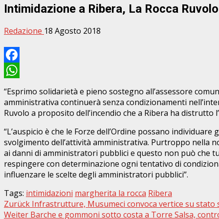
Intimidazione a Ribera, La Rocca Ruvolo
Redazione
18 Agosto 2018
Facebook
WhatsApp
“Esprimo solidarietà e pieno sostegno all’assessore comunal
amministrativa continuerà senza condizionamenti nell’inter
Ruvolo a proposito dell’incendio che a Ribera ha distrutto 
“L’auspicio è che le Forze dell’Ordine possano individuare g
svolgimento dell’attività amministrativa. Purtroppo nella
ai danni di amministratori pubblici e questo non può che turb
respingere con determinazione ogni tentativo di condizionam
influenzare le scelte degli amministratori pubblici”.
Tags:
intimidazioni
margherita la rocca
Ribera
Beitragsnavigation
Zurück
Infrastrutture, Musumeci convoca vertice su stato sa
Weiter
Barche e gommoni sotto costa a Torre Salsa, controll