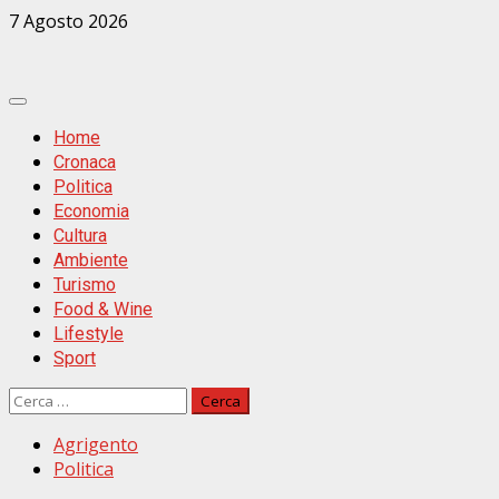
Zum
7 Agosto 2026
Inhalt
springen
Primäres
Menü
Home
Cronaca
Politica
Economia
Cultura
Ambiente
Turismo
Food & Wine
Lifestyle
Sport
Ricerca
per:
Agrigento
Politica