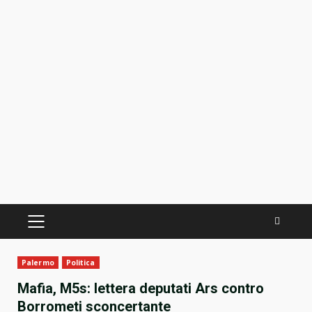
PRIMÄRES
MENÜ
Palermo
Politica
Mafia, M5s: lettera deputati Ars contro
Borrometi sconcertante