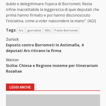
dubbi e delegittimare l’opera di Borrometi. Resta
infine inaccettabile la leggerezza di quei deputati che
prima hanno firmato e poi hanno disconosciuto
l’iniziativa, come a voler nascondere la mano”. (AGI)
Tags:
Ars
giornalisti
M5s
Paolo Borrometi
Beitragsnavigation
Zurück
Esposto contro Borrometi in Antimafia, 4
deputati Ars ritirano la firma
Weiter
Sicilia: Chiesa e Regione insieme per Itinerarium
Rosaliae
LEGGI ANCHE