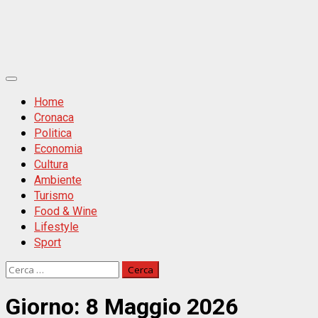
Primäres
Menü
Home
Cronaca
Politica
Economia
Cultura
Ambiente
Turismo
Food & Wine
Lifestyle
Sport
Ricerca
per:
Giorno:
8 Maggio 2026