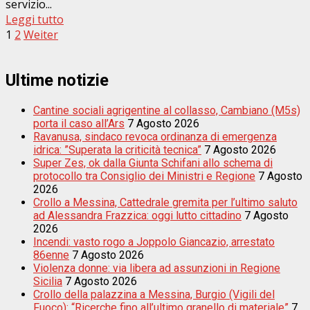
servizio...
Leggi tutto
Paginazione
1
2
Weiter
degli
articoli
Ultime notizie
Cantine sociali agrigentine al collasso, Cambiano (M5s)
porta il caso all’Ars
7 Agosto 2026
Ravanusa, sindaco revoca ordinanza di emergenza
idrica: ”Superata la criticità tecnica”
7 Agosto 2026
Super Zes, ok dalla Giunta Schifani allo schema di
protocollo tra Consiglio dei Ministri e Regione
7 Agosto
2026
Crollo a Messina, Cattedrale gremita per l’ultimo saluto
ad Alessandra Frazzica: oggi lutto cittadino
7 Agosto
2026
Incendi: vasto rogo a Joppolo Giancazio, arrestato
86enne
7 Agosto 2026
Violenza donne: via libera ad assunzioni in Regione
Sicilia
7 Agosto 2026
Crollo della palazzina a Messina, Burgio (Vigili del
Fuoco): “Ricerche fino all’ultimo granello di materiale”
7