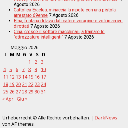
Agosto 2026
Cattolica Eraclea, minaccia la nipote con una pistola:
arrestato 69enne
7 Agosto 2026
Etna, fontana di lava dal cratere voragine e voli in arrivo
dirottati
7 Agosto 2026
Cina, cresce il settore macchinari, a trainare le
“attrezzature intelligenti”
7 Agosto 2026
Maggio 2026
L
M
M
G
V
S
D
1
2
3
4
5
6
7
8
9
10
11
12
13
14
15
16
17
18
19
20
21
22
23
24
25
26
27
28
29
30
31
« Apr
Giu »
Urheberrecht © Alle Rechte vorbehalten.
|
DarkNews
von AF themes.