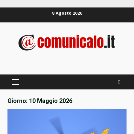
Zum
8 Agosto 2026
Inhalt
springen
PRIMÄRES
MENÜ
Giorno:
10 Maggio 2026