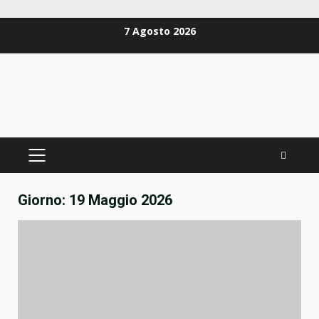
Zum
7 Agosto 2026
Inhalt
springen
PRIMÄRES
MENÜ
Giorno:
19 Maggio 2026