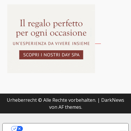
Urheberrecht © Alle Rechte vorbehalten.
|
DarkNews
von AF themes.
LE TUE PREFERENZE RELATIVE ALLA