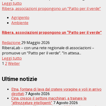
Leggi tutto
Ribera, associazioni propongono un “Patto per il verde”
Agrigento
Ambiente
Ribera, associazioni propongono un “Patto per il verde”
Redazione
29 Maggio 2026
RiberaLab – con una rete regionale di associazioni –
promuove un “Patto per il verde”. ”In attesa...
Leggi tutto
Paginazione
1
2
Weiter
degli
articoli
Ultime notizie
Etna, fontana di lava dal cratere voragine e voli in arrivo
dirottati
7 Agosto 2026
Cina, cresce il settore macchinari, a trainare le
“attrezzature intelligenti”
7 Agosto 2026