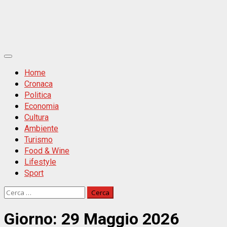
Primäres
Menü
Home
Cronaca
Politica
Economia
Cultura
Ambiente
Turismo
Food & Wine
Lifestyle
Sport
Ricerca
per:
Giorno:
29 Maggio 2026