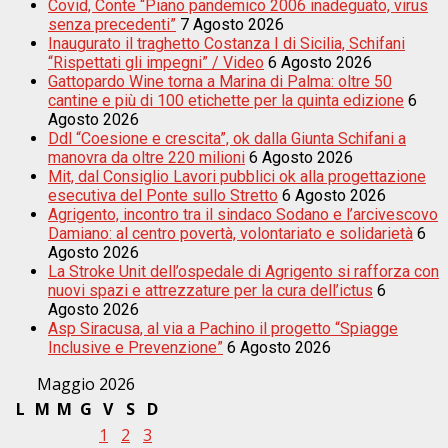
Covid, Conte “Piano pandemico 2006 inadeguato, virus
senza precedenti”
7 Agosto 2026
Inaugurato il traghetto Costanza I di Sicilia, Schifani
“Rispettati gli impegni” / Video
6 Agosto 2026
Gattopardo Wine torna a Marina di Palma: oltre 50
cantine e più di 100 etichette per la quinta edizione
6
Agosto 2026
Ddl “Coesione e crescita”, ok dalla Giunta Schifani a
manovra da oltre 220 milioni
6 Agosto 2026
Mit, dal Consiglio Lavori pubblici ok alla progettazione
esecutiva del Ponte sullo Stretto
6 Agosto 2026
Agrigento, incontro tra il sindaco Sodano e l’arcivescovo
Damiano: al centro povertà, volontariato e solidarietà
6
Agosto 2026
La Stroke Unit dell’ospedale di Agrigento si rafforza con
nuovi spazi e attrezzature per la cura dell’ictus
6
Agosto 2026
Asp Siracusa, al via a Pachino il progetto “Spiagge
Inclusive e Prevenzione”
6 Agosto 2026
Maggio 2026
L
M
M
G
V
S
D
1
2
3