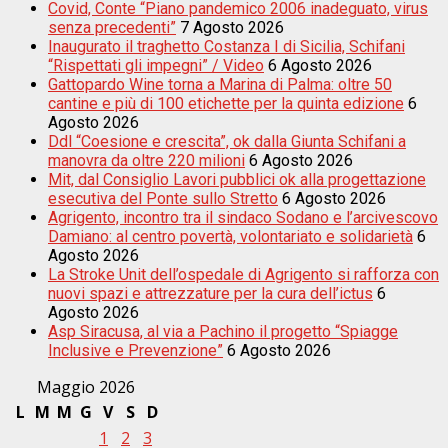
Covid, Conte “Piano pandemico 2006 inadeguato, virus
senza precedenti”
7 Agosto 2026
Inaugurato il traghetto Costanza I di Sicilia, Schifani
“Rispettati gli impegni” / Video
6 Agosto 2026
Gattopardo Wine torna a Marina di Palma: oltre 50
cantine e più di 100 etichette per la quinta edizione
6
Agosto 2026
Ddl “Coesione e crescita”, ok dalla Giunta Schifani a
manovra da oltre 220 milioni
6 Agosto 2026
Mit, dal Consiglio Lavori pubblici ok alla progettazione
esecutiva del Ponte sullo Stretto
6 Agosto 2026
Agrigento, incontro tra il sindaco Sodano e l’arcivescovo
Damiano: al centro povertà, volontariato e solidarietà
6
Agosto 2026
La Stroke Unit dell’ospedale di Agrigento si rafforza con
nuovi spazi e attrezzature per la cura dell’ictus
6
Agosto 2026
Asp Siracusa, al via a Pachino il progetto “Spiagge
Inclusive e Prevenzione”
6 Agosto 2026
Maggio 2026
L
M
M
G
V
S
D
1
2
3