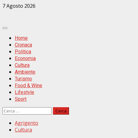
Zum
7 Agosto 2026
Inhalt
springen
Primäres
Menü
Home
Cronaca
Politica
Economia
Cultura
Ambiente
Turismo
Food & Wine
Lifestyle
Sport
Ricerca
per:
Agrigento
Cultura