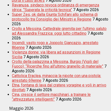
porta il caso all’Ars
7 Agosto 2026
Ravanusa, sindaco revoca ordinanza di emergenza
idrica: ”Superata la criticità tecnica”
7 Agosto 2026
Super Zes, ok dalla Giunta Schifani allo schema di
protocollo tra Consiglio dei Ministri e Regione
7 Agosto
2026
Crollo a Messina, Cattedrale gremita per l’ultimo saluto
ad Alessandra Frazzica: oggi lutto cittadino
7 Agosto
2026
Incendi: vasto rogo a Joppolo Giancazio, arrestato
86enne
7 Agosto 2026
Violenza donne: via libera ad assunzioni in Regione
Sicilia
7 Agosto 2026
Crollo della palazzina a Messina, Burgio (Vigili del
Fuoco): “Ricerche fino all’ultimo granello di materiale”
7
Agosto 2026
Cattolica Eraclea, minaccia la nipote con una pistola:
arrestato 69enne
7 Agosto 2026
Etna, fontana di lava dal cratere voragine e voli in arrivo
dirottati
7 Agosto 2026
Cina, cresce il settore macchinari, a trainare le
“attrezzature intelligenti”
7 Agosto 2026
Maggio 2026