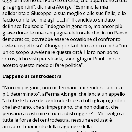
oggi all’interno del Palazzo di Città, che appartiene a tutti
gli agrigentini”, dichiara Alonge. “Esprimo la mia
solidarietà a Giuseppe, a sua moglie e alle sue figlie, e lo
faccio con le lacrime agli occhi”. Il candidato sindaco
definisce l’episodio “indegno in generale, ma ancor più
grave durante una campagna elettorale che, in un Paese
democratico, dovrebbe essere occasione di confronto
civile e rispettoso”. Alonge punta il dito contro chi ha “un
unico scopo: avvelenare questa città. I loro non sono
sorrisi; li ho visti per strada, sono ghigni. Rifiuto e non
accetto questo modo di fare politica”.
L’appello al centrodestra
“Non mi piegano, non mi fermano: mi rendono ancora
più determinato”, afferma Alonge, che lancia un appello
“a tutte le forze del centrodestra e a tutti gli agrigentini
che lavorano, che si impegnano, che non odiano, che
pensano a costruire e non a distruggere”. “Mi rivolgo a
tutte le forze del centrodestra, nessuna esclusa: è
arrivato il momento della ragione e della