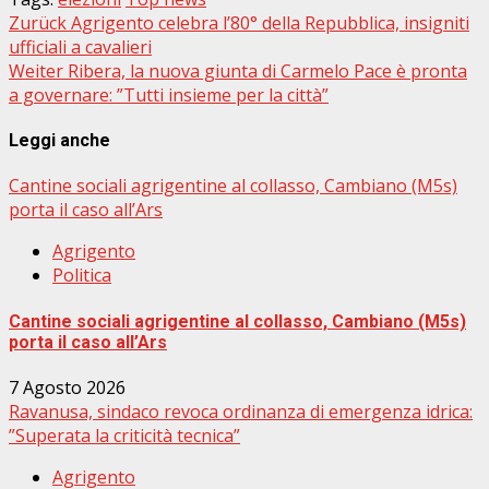
Beitragsnavigation
Zurück
Agrigento celebra l’80° della Repubblica, insigniti
ufficiali a cavalieri
Weiter
Ribera, la nuova giunta di Carmelo Pace è pronta
a governare: ”Tutti insieme per la città”
Leggi anche
Cantine sociali agrigentine al collasso, Cambiano (M5s)
porta il caso all’Ars
Agrigento
Politica
Cantine sociali agrigentine al collasso, Cambiano (M5s)
porta il caso all’Ars
7 Agosto 2026
Ravanusa, sindaco revoca ordinanza di emergenza idrica:
”Superata la criticità tecnica”
Agrigento