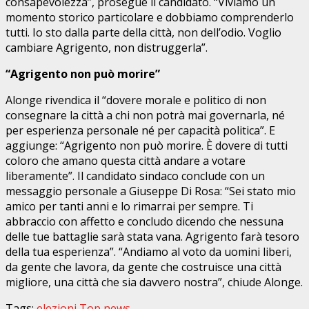
consapevolezza”, prosegue il candidato. “Viviamo un
momento storico particolare e dobbiamo comprenderlo
tutti. Io sto dalla parte della città, non dell’odio. Voglio
cambiare Agrigento, non distruggerla”.
“Agrigento non può morire”
Alonge rivendica il “dovere morale e politico di non
consegnare la città a chi non potrà mai governarla, né
per esperienza personale né per capacità politica”. E
aggiunge: “Agrigento non può morire. È dovere di tutti
coloro che amano questa città andare a votare
liberamente”. Il candidato sindaco conclude con un
messaggio personale a Giuseppe Di Rosa: “Sei stato mio
amico per tanti anni e lo rimarrai per sempre. Ti
abbraccio con affetto e concludo dicendo che nessuna
delle tue battaglie sarà stata vana. Agrigento farà tesoro
della tua esperienza”. “Andiamo al voto da uomini liberi,
da gente che lavora, da gente che costruisce una città
migliore, una città che sia davvero nostra”, chiude Alonge.
Tags:
elezioni
Top news