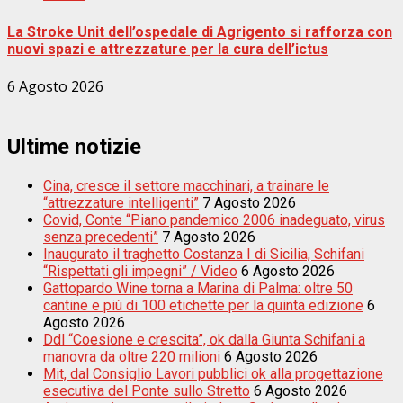
La Stroke Unit dell’ospedale di Agrigento si rafforza con
nuovi spazi e attrezzature per la cura dell’ictus
6 Agosto 2026
Ultime notizie
Cina, cresce il settore macchinari, a trainare le
“attrezzature intelligenti”
7 Agosto 2026
Covid, Conte “Piano pandemico 2006 inadeguato, virus
senza precedenti”
7 Agosto 2026
Inaugurato il traghetto Costanza I di Sicilia, Schifani
“Rispettati gli impegni” / Video
6 Agosto 2026
Gattopardo Wine torna a Marina di Palma: oltre 50
cantine e più di 100 etichette per la quinta edizione
6
Agosto 2026
Ddl “Coesione e crescita”, ok dalla Giunta Schifani a
manovra da oltre 220 milioni
6 Agosto 2026
Mit, dal Consiglio Lavori pubblici ok alla progettazione
esecutiva del Ponte sullo Stretto
6 Agosto 2026