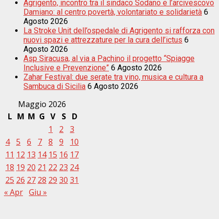
Agrigento, incontro tra il sindaco Sodano e l’arcivescovo
Damiano: al centro povertà, volontariato e solidarietà
6
Agosto 2026
La Stroke Unit dell’ospedale di Agrigento si rafforza con
nuovi spazi e attrezzature per la cura dell’ictus
6
Agosto 2026
Asp Siracusa, al via a Pachino il progetto “Spiagge
Inclusive e Prevenzione”
6 Agosto 2026
Zahar Festival: due serate tra vino, musica e cultura a
Sambuca di Sicilia
6 Agosto 2026
Maggio 2026
L
M
M
G
V
S
D
1
2
3
4
5
6
7
8
9
10
11
12
13
14
15
16
17
18
19
20
21
22
23
24
25
26
27
28
29
30
31
« Apr
Giu »