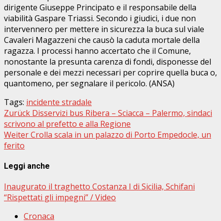
dirigente Giuseppe Principato e il responsabile della
viabilità Gaspare Triassi. Secondo i giudici, i due non
intervennero per mettere in sicurezza la buca sul viale
Cavaleri Magazzeni che causò la caduta mortale della
ragazza. I processi hanno accertato che il Comune,
nonostante la presunta carenza di fondi, disponesse del
personale e dei mezzi necessari per coprire quella buca o,
quantomeno, per segnalare il pericolo. (ANSA)
Tags:
incidente stradale
Beitragsnavigation
Zurück
Disservizi bus Ribera – Sciacca – Palermo, sindaci
scrivono al prefetto e alla Regione
Weiter
Crolla scala in un palazzo di Porto Empedocle, un
ferito
Leggi anche
Inaugurato il traghetto Costanza I di Sicilia, Schifani
“Rispettati gli impegni” / Video
Cronaca