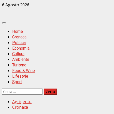
Zum
6 Agosto 2026
Inhalt
springen
Primäres
Menü
Home
Cronaca
Politica
Economia
Cultura
Ambiente
Turismo
Food & Wine
Lifestyle
Sport
Ricerca
per:
Agrigento
Cronaca