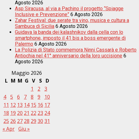
Agosto 2026
Asp Siracusa, al via a Pachino il progetto “Spiagge
Inclusive e Prevenzione”
6 Agosto 2026
Zahar Festival: due serate tra vino, musica e cultura a
Sambuca di Sicilia
6 Agosto 2026
Guidava la banda dei kalashnikov dalla cella con lo
smartphone, imposto il 41 bis a boss emergente di
Palermo
6 Agosto 2026
La Polizia di Stato commemora Ninni Cassarà e Roberto
Antiochia nel 41° anniversario della loro uccisione
6
Agosto 2026
Maggio 2026
L
M
M
G
V
S
D
1
2
3
4
5
6
7
8
9
10
11
12
13
14
15
16
17
18
19
20
21
22
23
24
25
26
27
28
29
30
31
« Apr
Giu »