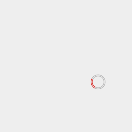
Cronaca
Sicilia
Mit, dal Consiglio Lavori pubblici ok alla
progettazione esecutiva del Ponte sullo Stretto
6 Agosto 2026
Cronaca
Sicilia
Asp Siracusa, al via a Pachino il progetto “Spiagge
Inclusive e Prevenzione”
6 Agosto 2026