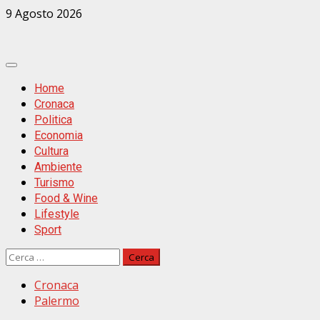
Zum
9 Agosto 2026
Inhalt
springen
Primäres
Menü
Home
Cronaca
Politica
Economia
Cultura
Ambiente
Turismo
Food & Wine
Lifestyle
Sport
Ricerca
per:
Cronaca
Palermo