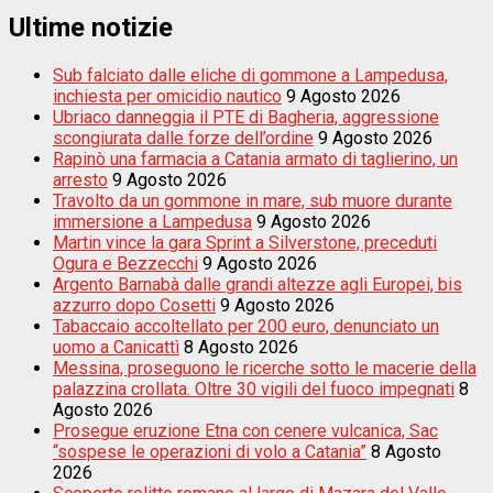
Ultime notizie
Sub falciato dalle eliche di gommone a Lampedusa,
inchiesta per omicidio nautico
9 Agosto 2026
Ubriaco danneggia il PTE di Bagheria, aggressione
scongiurata dalle forze dell’ordine
9 Agosto 2026
Rapinò una farmacia a Catania armato di taglierino, un
arresto
9 Agosto 2026
Travolto da un gommone in mare, sub muore durante
immersione a Lampedusa
9 Agosto 2026
Martin vince la gara Sprint a Silverstone, preceduti
Ogura e Bezzecchi
9 Agosto 2026
Argento Barnabà dalle grandi altezze agli Europei, bis
azzurro dopo Cosetti
9 Agosto 2026
Tabaccaio accoltellato per 200 euro, denunciato un
uomo a Canicattì
8 Agosto 2026
Messina, proseguono le ricerche sotto le macerie della
palazzina crollata. Oltre 30 vigili del fuoco impegnati
8
Agosto 2026
Prosegue eruzione Etna con cenere vulcanica, Sac
“sospese le operazioni di volo a Catania”
8 Agosto
2026