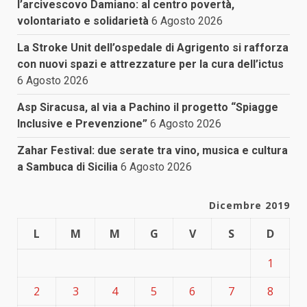
l’arcivescovo Damiano: al centro povertà,
volontariato e solidarietà
6 Agosto 2026
La Stroke Unit dell’ospedale di Agrigento si rafforza
con nuovi spazi e attrezzature per la cura dell’ictus
6 Agosto 2026
Asp Siracusa, al via a Pachino il progetto “Spiagge
Inclusive e Prevenzione”
6 Agosto 2026
Zahar Festival: due serate tra vino, musica e cultura
a Sambuca di Sicilia
6 Agosto 2026
Dicembre 2019
L
M
M
G
V
S
D
1
2
3
4
5
6
7
8