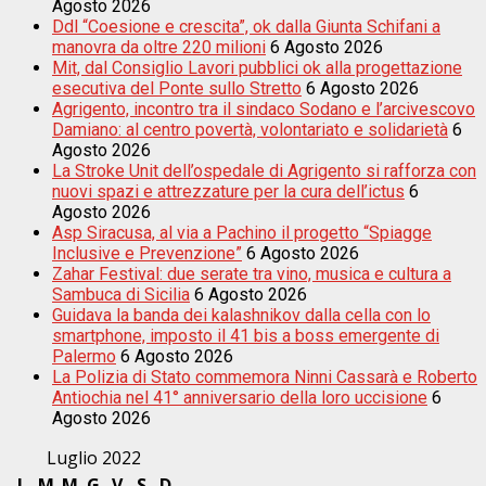
Agosto 2026
Ddl “Coesione e crescita”, ok dalla Giunta Schifani a
manovra da oltre 220 milioni
6 Agosto 2026
Mit, dal Consiglio Lavori pubblici ok alla progettazione
esecutiva del Ponte sullo Stretto
6 Agosto 2026
Agrigento, incontro tra il sindaco Sodano e l’arcivescovo
Damiano: al centro povertà, volontariato e solidarietà
6
Agosto 2026
La Stroke Unit dell’ospedale di Agrigento si rafforza con
nuovi spazi e attrezzature per la cura dell’ictus
6
Agosto 2026
Asp Siracusa, al via a Pachino il progetto “Spiagge
Inclusive e Prevenzione”
6 Agosto 2026
Zahar Festival: due serate tra vino, musica e cultura a
Sambuca di Sicilia
6 Agosto 2026
Guidava la banda dei kalashnikov dalla cella con lo
smartphone, imposto il 41 bis a boss emergente di
Palermo
6 Agosto 2026
La Polizia di Stato commemora Ninni Cassarà e Roberto
Antiochia nel 41° anniversario della loro uccisione
6
Agosto 2026
Luglio 2022
L
M
M
G
V
S
D