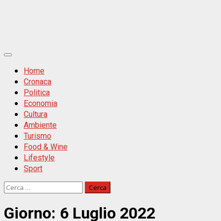
Primäres
Menü
Home
Cronaca
Politica
Economia
Cultura
Ambiente
Turismo
Food & Wine
Lifestyle
Sport
Ricerca
per:
Giorno:
6 Luglio 2022