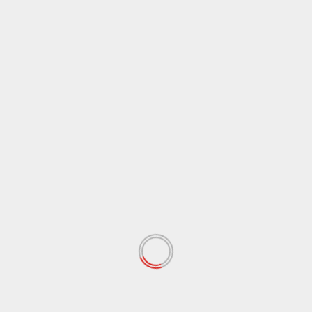
Economia
Italia
Turismo e ristorazione, dall’Ue 104 milioni
di aiuti all’Italia
Redazione
10 Luglio 2022
Luce verde della Commissione europea a uno
schema da 104 milioni di euro dell’Italia a sostegno
delle...