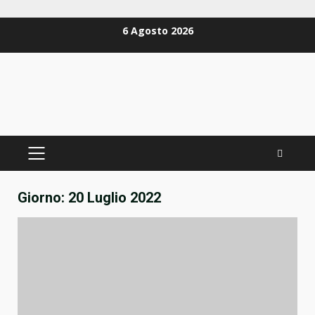
Zum
6 Agosto 2026
Inhalt
springen
PRIMÄRES
MENÜ
Giorno:
20 Luglio 2022