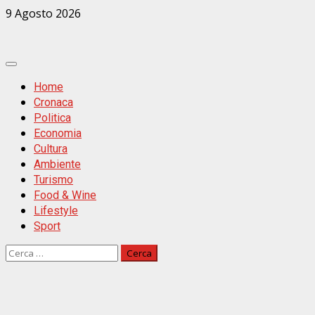
Zum
9 Agosto 2026
Inhalt
springen
Primäres
Menü
Home
Cronaca
Politica
Economia
Cultura
Ambiente
Turismo
Food & Wine
Lifestyle
Sport
Ricerca
per: