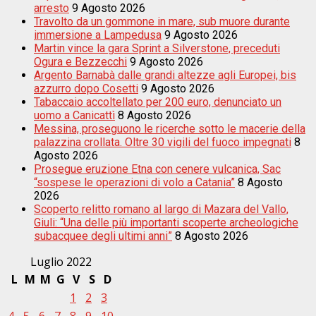
arresto
9 Agosto 2026
Travolto da un gommone in mare, sub muore durante
immersione a Lampedusa
9 Agosto 2026
Martin vince la gara Sprint a Silverstone, preceduti
Ogura e Bezzecchi
9 Agosto 2026
Argento Barnabà dalle grandi altezze agli Europei, bis
azzurro dopo Cosetti
9 Agosto 2026
Tabaccaio accoltellato per 200 euro, denunciato un
uomo a Canicattì
8 Agosto 2026
Messina, proseguono le ricerche sotto le macerie della
palazzina crollata. Oltre 30 vigili del fuoco impegnati
8
Agosto 2026
Prosegue eruzione Etna con cenere vulcanica, Sac
“sospese le operazioni di volo a Catania”
8 Agosto
2026
Scoperto relitto romano al largo di Mazara del Vallo,
Giuli: “Una delle più importanti scoperte archeologiche
subacquee degli ultimi anni”
8 Agosto 2026
Luglio 2022
L
M
M
G
V
S
D
1
2
3
4
5
6
7
8
9
10