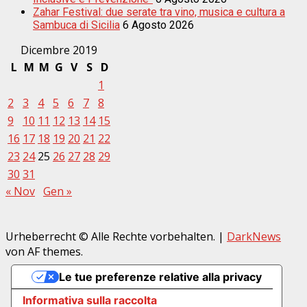
Zahar Festival: due serate tra vino, musica e cultura a
Sambuca di Sicilia
6 Agosto 2026
Dicembre 2019
L
M
M
G
V
S
D
1
2
3
4
5
6
7
8
9
10
11
12
13
14
15
16
17
18
19
20
21
22
23
24
25
26
27
28
29
30
31
« Nov
Gen »
Urheberrecht © Alle Rechte vorbehalten.
|
DarkNews
von AF themes.
Le tue preferenze relative alla privacy
Informativa sulla raccolta