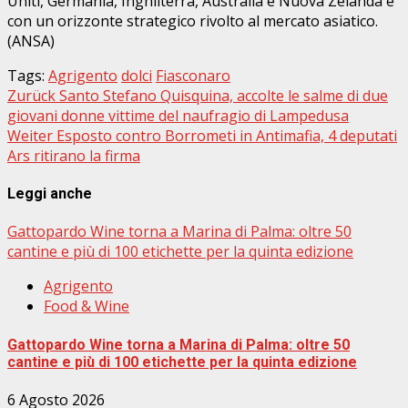
Uniti, Germania, Inghilterra, Australia e Nuova Zelanda e
con un orizzonte strategico rivolto al mercato asiatico.
(ANSA)
Tags:
Agrigento
dolci
Fiasconaro
Beitragsnavigation
Zurück
Santo Stefano Quisquina, accolte le salme di due
giovani donne vittime del naufragio di Lampedusa
Weiter
Esposto contro Borrometi in Antimafia, 4 deputati
Ars ritirano la firma
Leggi anche
Gattopardo Wine torna a Marina di Palma: oltre 50
cantine e più di 100 etichette per la quinta edizione
Agrigento
Food & Wine
Gattopardo Wine torna a Marina di Palma: oltre 50
cantine e più di 100 etichette per la quinta edizione
6 Agosto 2026