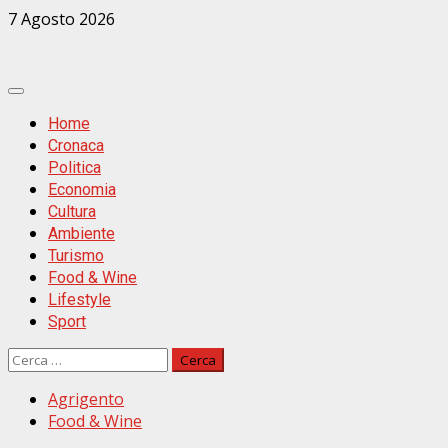
Zum
7 Agosto 2026
Inhalt
springen
Primäres
Menü
Home
Cronaca
Politica
Economia
Cultura
Ambiente
Turismo
Food & Wine
Lifestyle
Sport
Ricerca
per:
Agrigento
Food & Wine