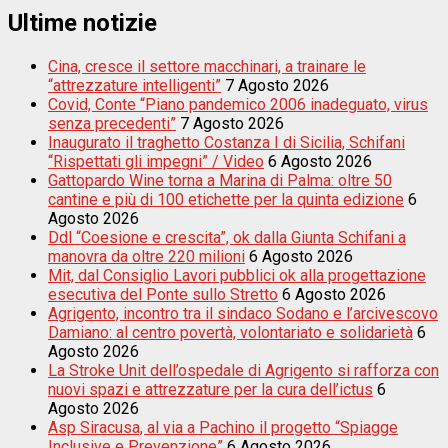
Ultime notizie
Cina, cresce il settore macchinari, a trainare le
“attrezzature intelligenti”
7 Agosto 2026
Covid, Conte “Piano pandemico 2006 inadeguato, virus
senza precedenti”
7 Agosto 2026
Inaugurato il traghetto Costanza I di Sicilia, Schifani
“Rispettati gli impegni” / Video
6 Agosto 2026
Gattopardo Wine torna a Marina di Palma: oltre 50
cantine e più di 100 etichette per la quinta edizione
6
Agosto 2026
Ddl “Coesione e crescita”, ok dalla Giunta Schifani a
manovra da oltre 220 milioni
6 Agosto 2026
Mit, dal Consiglio Lavori pubblici ok alla progettazione
esecutiva del Ponte sullo Stretto
6 Agosto 2026
Agrigento, incontro tra il sindaco Sodano e l’arcivescovo
Damiano: al centro povertà, volontariato e solidarietà
6
Agosto 2026
La Stroke Unit dell’ospedale di Agrigento si rafforza con
nuovi spazi e attrezzature per la cura dell’ictus
6
Agosto 2026
Asp Siracusa, al via a Pachino il progetto “Spiagge
Inclusive e Prevenzione”
6 Agosto 2026